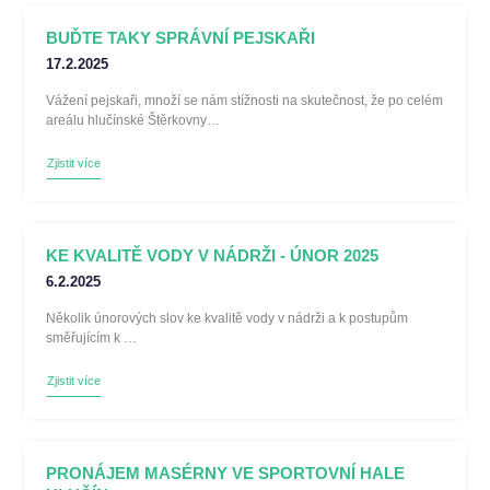
BUĎTE TAKY SPRÁVNÍ PEJSKAŘI
17.2.2025
Vážení pejskaři, množí se nám stížnosti na skutečnost, že po celém
areálu hlučínské Štěrkovny…
Zjistit více
KE KVALITĚ VODY V NÁDRŽI - ÚNOR 2025
6.2.2025
Několik únorových slov ke kvalitě vody v nádrži a k postupům
směřujícím k …
Zjistit více
PRONÁJEM MASÉRNY VE SPORTOVNÍ HALE