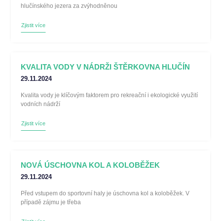
hlučínského jezera za zvýhodněnou
Zjistit více
KVALITA VODY V NÁDRŽI ŠTĚRKOVNA HLUČÍN
29.11.2024
Kvalita vody je klíčovým faktorem pro rekreační i ekologické využití
vodních nádrží
Zjistit více
NOVÁ ÚSCHOVNA KOL A KOLOBĚŽEK
29.11.2024
Před vstupem do sportovní haly je úschovna kol a koloběžek. V
případě zájmu je třeba