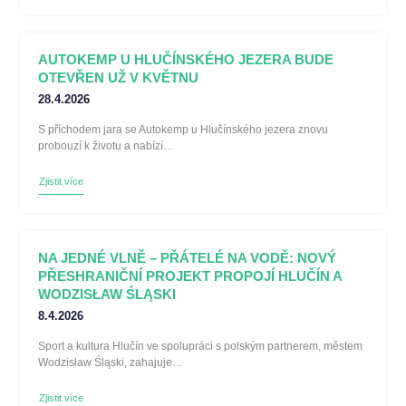
AUTOKEMP U HLUČÍNSKÉHO JEZERA BUDE
OTEVŘEN UŽ V KVĚTNU
28.4.2026
S příchodem jara se Autokemp u Hlučínského jezera znovu
probouzí k životu a nabízí…
Zjistit více
NA JEDNÉ VLNĚ – PŘÁTELÉ NA VODĚ: NOVÝ
PŘESHRANIČNÍ PROJEKT PROPOJÍ HLUČÍN A
WODZISŁAW ŚLĄSKI
8.4.2026
Sport a kultura Hlučín ve spolupráci s polským partnerem, městem
Wodzisław Śląski, zahajuje…
Zjistit více