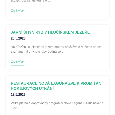
skutečnosti se ale jedná o …
Zjistit více
JARNÍ ÚHYN RYB V HLUČÍNSKÉM JEZEŘE
20.5.2026
Na březích Hlučínského jezera mohou návštěvníci v těchto dnech
zaznamenat uhynulé ryby. Jedná se o…
Zjistit více
RESTAURACE NOVÁ LAGUNA ZVE K PROMÍTÁNÍ
HOKEJOVÝCH UTKÁNÍ
19.5.2026
Velké plátno a doprovodný program v Nové Laguně u Hlučínského
jezera