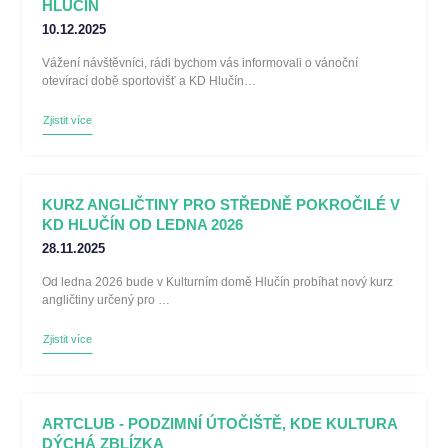
HLUČÍN
10.12.2025
Vážení návštěvníci, rádi bychom vás informovali o vánoční
otevírací době sportovišť a KD Hlučín…
Zjistit více
KURZ ANGLIČTINY PRO STŘEDNĚ POKROČILÉ V
KD HLUČÍN OD LEDNA 2026
28.11.2025
Od ledna 2026 bude v Kulturním domě Hlučín probíhat nový kurz
angličtiny určený pro …
Zjistit více
ARTCLUB - PODZIMNÍ ÚTOČIŠTĚ, KDE KULTURA
DÝCHÁ ZBLÍZKA