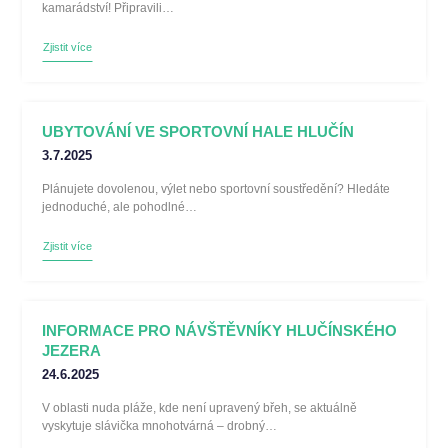
kamarádství! Připravili…
Zjistit více
UBYTOVÁNÍ VE SPORTOVNÍ HALE HLUČÍN
3.7.2025
Plánujete dovolenou, výlet nebo sportovní soustředění? Hledáte
jednoduché, ale pohodlné…
Zjistit více
INFORMACE PRO NÁVŠTĚVNÍKY HLUČÍNSKÉHO
JEZERA
24.6.2025
V oblasti nuda pláže, kde není upravený břeh, se aktuálně
vyskytuje slávička mnohotvárná – drobný…