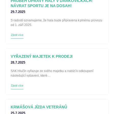
PRŮBĚH OPRAVY HALY V DARKOVIČKÁCH:
NÁVRAT SPORTU JE NA DOSAH!
29.7.2025
S radostí oznamujeme, že hala bude připravena k plnému provozu
od 1. září 2025.
Zjistit více
VYŘAZENÝ MAJETEK K PRODEJI
28.7.2025
SAK Hlučín vyřazuje ze svého majetku a nabízí k odkoupení
následující vybavení, které…
Zjistit více
KRMÁŠOVÁ JÍZDA VETERÁNŮ
25.7.2025