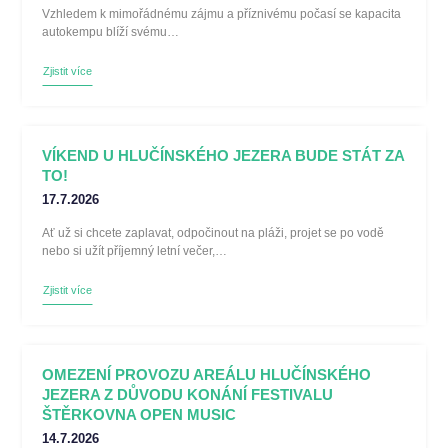
Vzhledem k mimořádnému zájmu a příznivému počasí se kapacita
autokempu blíží svému…
Zjistit více
VÍKEND U HLUČÍNSKÉHO JEZERA BUDE STÁT ZA
TO!
17.7.2026
Ať už si chcete zaplavat, odpočinout na pláži, projet se po vodě
nebo si užít příjemný letní večer,…
Zjistit více
OMEZENÍ PROVOZU AREÁLU HLUČÍNSKÉHO
JEZERA Z DŮVODU KONÁNÍ FESTIVALU
ŠTĚRKOVNA OPEN MUSIC
14.7.2026