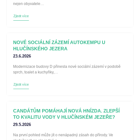
nejen obyvatele…
Zjistit více
NOVÉ SOCIÁLNÍ ZÁZEMÍ AUTOKEMPU U
HLUČÍNSKÉHO JEZERA
23.6.2026
Modernizace budovy D přinesla nové sociální zázemí v podobě
sprch, toalet a kuchyňky,…
Zjistit více
CANDÁTŮM POMÁHAJÍ NOVÁ HNÍZDA. ZLEPŠÍ
TO KVALITU VODY V HLUČÍNSKÉM JEZEŘE?
29.5.2026
Na první pohled může jít o nenápadný zásah do přírody. Ve