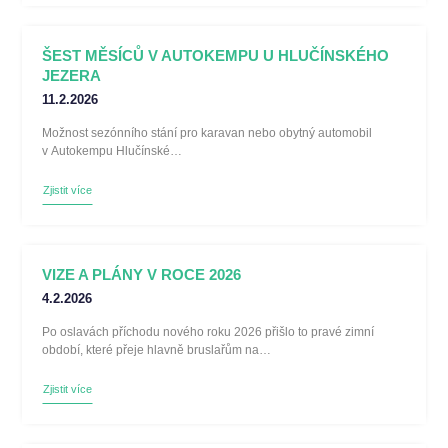
ŠEST MĚSÍCŮ V AUTOKEMPU U HLUČÍNSKÉHO
JEZERA
11.2.2026
Možnost sezónního stání pro karavan nebo obytný automobil
v Autokempu Hlučínské…
Zjistit více
VIZE A PLÁNY V ROCE 2026
4.2.2026
Po oslavách příchodu nového roku 2026 přišlo to pravé zimní
období, které přeje hlavně bruslařům na…
Zjistit více