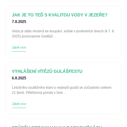
JAK JE TO TEĎ S KVALITOU VODY V JEZEŘE?
7.8.2025
Voda je stále vhodná ke koupání, avšak v posledních dnech (k 7. 8.
2025) pozorujeme častější…
Zjistit více
VYHLÁŠENÍ VÍTĚZŮ GULÁŠFESTU
6.8.2025
Letošního soutěžního klání o nejlepší guláš se zúčastnilo celkem
21 týmů. Pětičlenná porota v čele…
Zjistit více