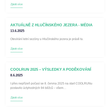
Zjistit více
AKTUÁLNĚ Z HLUČÍNSKÉHO JEZERA - MÉDIA
13.6.2025
Otevírání letní sezóny u Hlučínského jezera je právě tu.
Zjistit více
COOLRUN 2025 – VÝSLEDKY A PODĚKOVÁNÍ
8.6.2025
I přes nepřízeň počasí se 8. června 2025 na start COOLRUNu
postavilo úctyhodných 94 běžců – všem…
Zjistit více