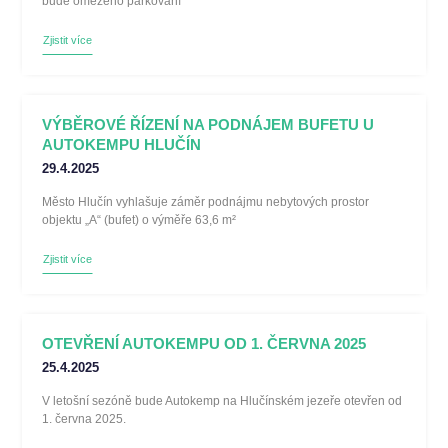
bude omezeno parkování
Zjistit více
VÝBĚROVÉ ŘÍZENÍ NA PODNÁJEM BUFETU U
AUTOKEMPU HLUČÍN
29.4.2025
Město Hlučín vyhlašuje záměr podnájmu nebytových prostor
objektu „A“ (bufet) o výměře 63,6 m²
Zjistit více
OTEVŘENÍ AUTOKEMPU OD 1. ČERVNA 2025
25.4.2025
V letošní sezóně bude Autokemp na Hlučínském jezeře otevřen od
1. června 2025.