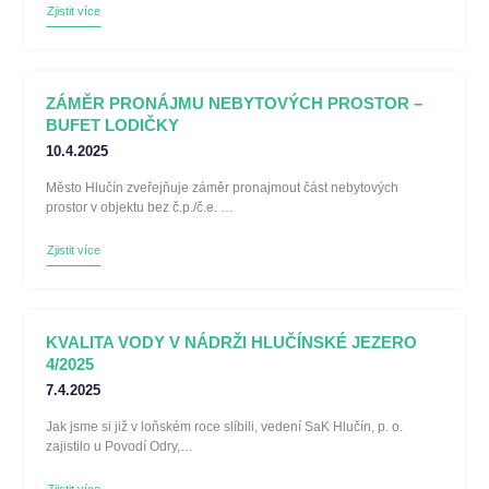
Zjistit více
ZÁMĚR PRONÁJMU NEBYTOVÝCH PROSTOR –
BUFET LODIČKY
10.4.2025
Město Hlučín zveřejňuje záměr pronajmout část nebytových
prostor v objektu bez č.p./č.e. …
Zjistit více
KVALITA VODY V NÁDRŽI HLUČÍNSKÉ JEZERO
4/2025
7.4.2025
Jak jsme si již v loňském roce slíbili, vedení SaK Hlučín, p. o.
zajistilo u Povodí Odry,…