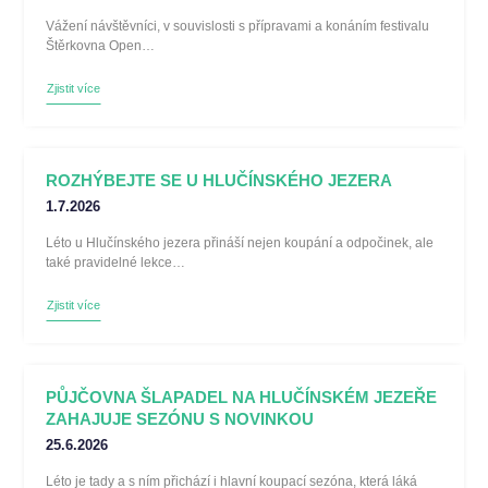
Vážení návštěvníci, v souvislosti s přípravami a konáním festivalu
Štěrkovna Open…
Zjistit více
ROZHÝBEJTE SE U HLUČÍNSKÉHO JEZERA
1.7.2026
Léto u Hlučínského jezera přináší nejen koupání a odpočinek, ale
také pravidelné lekce…
Zjistit více
PŮJČOVNA ŠLAPADEL NA HLUČÍNSKÉM JEZEŘE
ZAHAJUJE SEZÓNU S NOVINKOU
25.6.2026
Léto je tady a s ním přichází i hlavní koupací sezóna, která láká