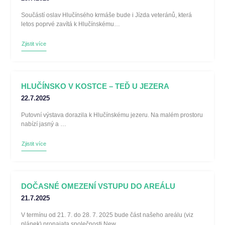
Součástí oslav Hlučínsého krmáše bude i Jízda veteránů, která
letos poprvé zavítá k Hlučínskému…
Zjistit více
HLUČÍNSKO V KOSTCE – TEĎ U JEZERA
22.7.2025
Putovní výstava dorazila k Hlučínskému jezeru. Na malém prostoru
nabízí jasný a …
Zjistit více
DOČASNÉ OMEZENÍ VSTUPU DO AREÁLU
21.7.2025
V termínu od 21. 7. do 28. 7. 2025 bude část našeho areálu (viz
plánek) pronajata společnosti New…