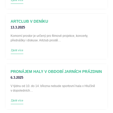
Zjistit více
ARTCLUB V DENÍKU
13.3.2025
Komorní prostor je určený pro filmové projekce, koncerty,
přednášky i diskuse. Artclub prostě…
Zjistit více
PRONÁJEM HALY V OBDOBÍ JARNÍCH PRÁZDNIN
6.3.2025
V týdnu od 10. do 14. března nebude sportovní hala v Hlučíně
v dopoledních…
Zjistit více