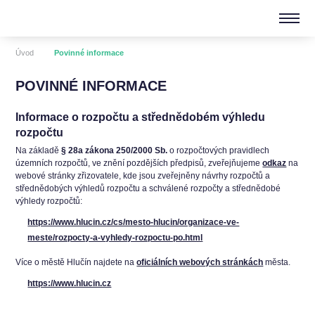
Úvod
Povinné informace
POVINNÉ INFORMACE
Informace o rozpočtu a střednědobém výhledu
rozpočtu
Na základě
§ 28a zákona 250/2000 Sb.
o rozpočtových pravidlech
územních rozpočtů, ve znění pozdějších předpisů, zveřejňujeme
odkaz
na
webové stránky zřizovatele, kde jsou zveřejněny návrhy rozpočtů a
střednědobých výhledů rozpočtu a schválené rozpočty a střednědobé
výhledy rozpočtů:
https://www.hlucin.cz/cs/mesto-hlucin/organizace-ve-
meste/rozpocty-a-vyhledy-rozpoctu-po.html
Více o městě Hlučín najdete na
oficiálních webových stránkách
města.
https://www.hlucin.cz