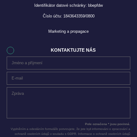
Identifikátor datové schránky: bbepfdw
Číslo účtu: 1843643359/0800
Marketing a propagace
KONTAKTUJTE NÁS
Pole označena * jsou povinná.
Vyplněním a odesláním formuláře potvrzujete, že jste byli informováni o zpracování a
ochraně osobních údajů v souladu s GDPR. Informace o ochraně osobních údajů