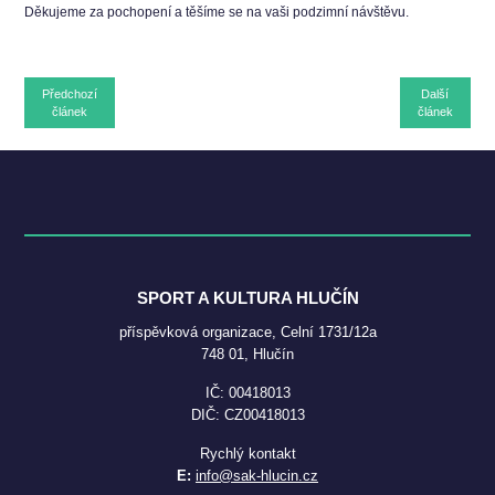
Děkujeme za pochopení a těšíme se na vaši podzimní návštěvu.
Předchozí
Další
článek
článek
SPORT A KULTURA HLUČÍN
příspěvková organizace, Celní 1731/12a
748 01, Hlučín
IČ: 00418013
DIČ: CZ00418013
Rychlý kontakt
E:
info@sak-hlucin.cz