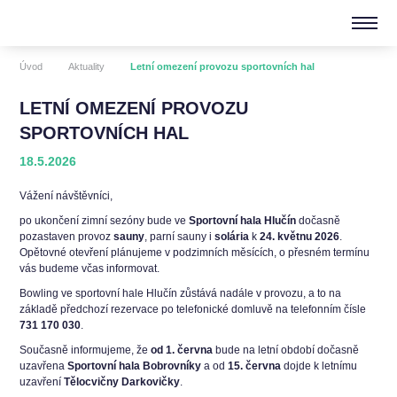
Úvod
Aktuality
Letní omezení provozu sportovních hal
LETNÍ OMEZENÍ PROVOZU
SPORTOVNÍCH HAL
18.5.2026
Vážení návštěvníci,
po ukončení zimní sezóny bude ve
Sportovní hala Hlučín
dočasně
pozastaven provoz
sauny
, parní sauny i
solária
k
24. květnu 2026
.
Opětovné otevření plánujeme v podzimních měsících, o přesném termínu
vás budeme včas informovat.
Bowling ve sportovní hale Hlučín zůstává nadále v provozu, a to na
základě předchozí rezervace po telefonické domluvě na telefonním čísle
731 170 030
.
Současně informujeme, že
od 1. června
bude na letní období dočasně
uzavřena
Sportovní hala Bobrovníky
a od
15. června
dojde k letnímu
uzavření
Tělocvičny Darkovičky
.