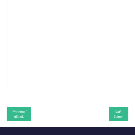
Předchozí
Další
článek
článek