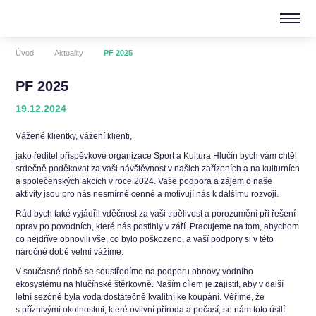
Úvod
Aktuality
PF 2025
PF 2025
19.12.2024
Vážené klientky, vážení klienti,
jako ředitel příspěvkové organizace Sport a Kultura Hlučín bych vám chtěl
srdečně poděkovat za vaši návštěvnost v našich zařízeních a na kulturních
a společenských akcích v roce 2024. Vaše podpora a zájem o naše
aktivity jsou pro nás nesmírně cenné a motivují nás k dalšímu rozvoji.
Rád bych také vyjádřil vděčnost za vaši trpělivost a porozumění při řešení
oprav po povodních, které nás postihly v září. Pracujeme na tom, abychom
co nejdříve obnovili vše, co bylo poškozeno, a vaší podpory si v této
náročné době velmi vážíme.
V současné době se soustředíme na podporu obnovy vodního
ekosystému na hlučínské štěrkovně. Naším cílem je zajistit, aby v další
letní sezóně byla voda dostatečně kvalitní ke koupání. Věříme, že
s příznivými okolnostmi, které ovlivní příroda a počasí, se nám toto úsilí