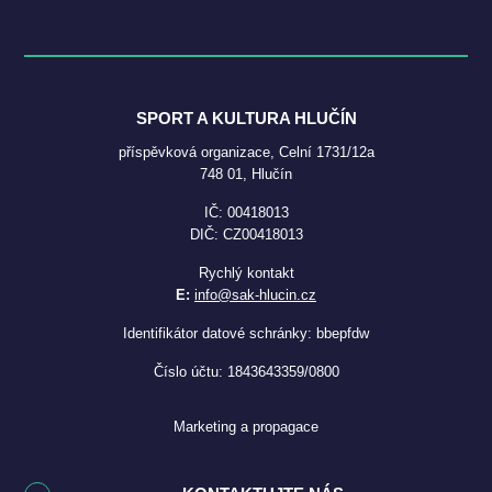
SPORT A KULTURA HLUČÍN
příspěvková organizace, Celní 1731/12a
748 01, Hlučín
IČ: 00418013
DIČ: CZ00418013
Rychlý kontakt
E:
info@sak-hlucin.cz
Identifikátor datové schránky: bbepfdw
Číslo účtu: 1843643359/0800
Marketing a propagace