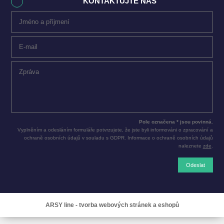
KONTAKTUJTE NÁS
Pole označena * jsou povinná.
Vyplněním a odesláním formuláře potvrzujete, že jste byli informováni o zpracování a
ochraně osobních údajů v souladu s GDPR. Informace o ochraně osobních údajů
naleznete
zde
.
Odeslat
ARSY line - tvorba webových stránek a eshopů