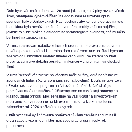
podaří.
Dále bych vás chtěl informovat, že hned jak bude jasný plný rozsah všech
škod, plánujeme výběrové řízení na dodavatele realizátora oprav
sportovní haly v Darkovičkách. Rádi bychom, aby konečné opravy na této
hale, která byla rovněž poničená povodněmi, mohly začít co nejdříve,
jakmile to bude možné s ohledem na technologické okolnosti, což by mělo
být hned na začátku jara.
V rámci rozšiřování nabídky kulturních programů připravujeme otevření
nového prostoru v rámci kulturního domu s názvem artclub. Rádi bychom
zde vytvořili atmosféru malého uměleckého klubu, ve kterém boudou
probíhat zajímavé debatní pořady, minikoncerty či promítání uměleckých
filmů.
V zimní sezóně vás zveme na všechny naše služby, které nabízíme ve
sportovních halách (kurty, solárium, sauna, bowling). Doufáme také, že si
užíváte náš adventní program na Mírovém náměstí. Určitě si užijte
procházku areálem hlučínské štěrkovny, kde na vás čekají pohledy na
krásnou zimní přírodu. Moc se těšíme na vaši účast na silvestrovském
programu, který proběhne na Mírovém náměstí, a kterým společně
zakončíme rok 2024 a přivítáme nový rok.
Chtěl bych také vyjádřit veliké poděkování všem zaměstnancům naší
organizace a všem lidem, kteří nás svou prací a úsilím celý rok
podporovali.