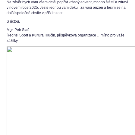
Na závěr bych vám všem chtěl popřát krásný advent, mnoho štěstí a zdraví
v novém roce 2025. Ještě jednou vám děkuji za vaši přízeň a těším se na
další společné chvíle v příštím roce.
S úctou,
Mgr. Petr Staš
Ředitel Sport a Kultura Hlučín, příspěvková organizace …místo pro vaše
zážitky