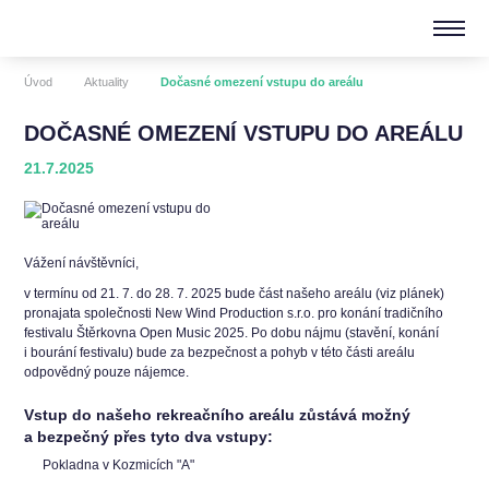
Úvod
Aktuality
Dočasné omezení vstupu do areálu
DOČASNÉ OMEZENÍ VSTUPU DO AREÁLU
21.7.2025
Vážení návštěvníci,
v termínu od 21. 7. do 28. 7. 2025 bude část našeho areálu (viz plánek)
pronajata společnosti New Wind Production s.r.o. pro konání tradičního
festivalu Štěrkovna Open Music 2025. Po dobu nájmu (stavění, konání
i bourání festivalu) bude za bezpečnost a pohyb v této části areálu
odpovědný pouze nájemce.
Vstup do našeho rekreačního areálu zůstává možný
a bezpečný přes tyto dva vstupy:
Pokladna v Kozmicích "A"