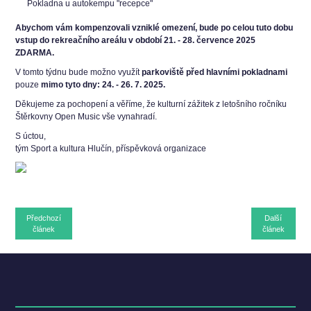
Pokladna u autokempu "recepce"
Abychom vám kompenzovali vzniklé omezení, bude po celou tuto dobu
vstup do rekreačního areálu v období 21. - 28. července 2025
ZDARMA.
V tomto týdnu bude možno využít
parkoviště před hlavními pokladnami
pouze
mimo tyto dny: 24. - 26. 7
. 2025.
Děkujeme za pochopení a věříme, že kulturní zážitek z letošního ročníku
Štěrkovny Open Music vše vynahradí.
S úctou,
tým Sport a kultura Hlučín, příspěvková organizace
Předchozí
Další
článek
článek