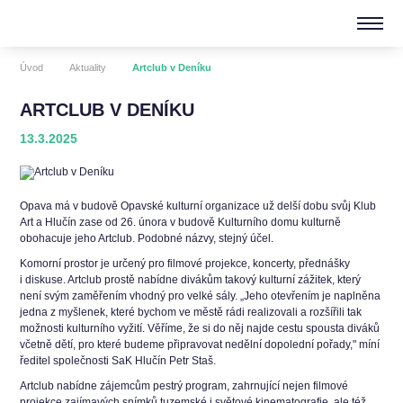
Úvod
Aktuality
Artclub v Deníku
ARTCLUB V DENÍKU
13.3.2025
Opava má v budově Opavské kulturní organizace už delší dobu svůj Klub
Art a Hlučín zase od 26. února v budově Kulturního domu kulturně
obohacuje jeho Artclub. Podobné názvy, stejný účel.
Komorní prostor je určený pro filmové projekce, koncerty, přednášky
i diskuse. Artclub prostě nabídne divákům takový kulturní zážitek, který
není svým zaměřením vhodný pro velké sály. „Jeho otevřením je naplněna
jedna z myšlenek, které bychom ve městě rádi realizovali a rozšířili tak
možnosti kulturního vyžití. Věříme, že si do něj najde cestu spousta diváků
včetně dětí, pro které budeme připravovat nedělní dopolední pořady," míní
ředitel společnosti SaK Hlučín Petr Staš.
Artclub nabídne zájemcům pestrý program, zahrnující nejen filmové
projekce zajímavých snímků tuzemské i světové kinematografie, ale též