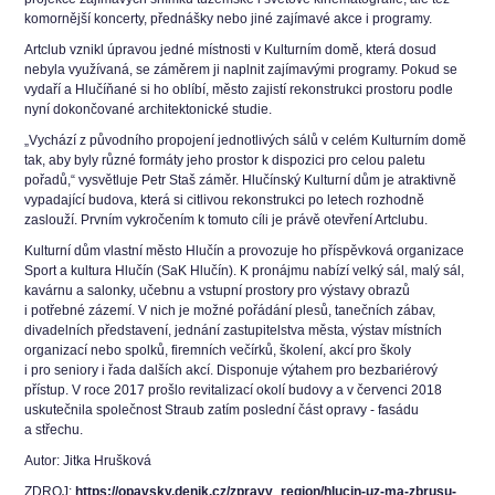
komornější koncerty, přednášky nebo jiné zajímavé akce i programy.
Artclub vznikl úpravou jedné místnosti v Kulturním domě, která dosud
nebyla využívaná, se záměrem ji naplnit zajímavými programy. Pokud se
vydaří a Hlučíňané si ho oblíbí, město zajistí rekonstrukci prostoru podle
nyní dokončované architektonické studie.
„Vychází z původního propojení jednotlivých sálů v celém Kulturním domě
tak, aby byly různé formáty jeho prostor k dispozici pro celou paletu
pořadů,“ vysvětluje Petr Staš záměr. Hlučínský Kulturní dům je atraktivně
vypadající budova, která si citlivou rekonstrukci po letech rozhodně
zaslouží. Prvním vykročením k tomuto cíli je právě otevření Artclubu.
Kulturní dům vlastní město Hlučín a provozuje ho příspěvková organizace
Sport a kultura Hlučín (SaK Hlučín). K pronájmu nabízí velký sál, malý sál,
kavárnu a salonky, učebnu a vstupní prostory pro výstavy obrazů
i potřebné zázemí. V nich je možné pořádání plesů, tanečních zábav,
divadelních představení, jednání zastupitelstva města, výstav místních
organizací nebo spolků, firemních večírků, školení, akcí pro školy
i pro seniory i řada dalších akcí. Disponuje výtahem pro bezbariérový
přístup. V roce 2017 prošlo revitalizací okolí budovy a v červenci 2018
uskutečnila společnost Straub zatím poslední část opravy - fasádu
a střechu.
Autor: Jitka Hrušková
ZDROJ:
https://opavsky.denik.cz/zpravy_region/hlucin-uz-ma-zbrusu-