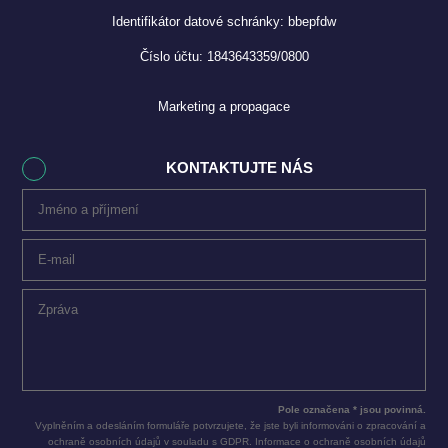
Identifikátor datové schránky: bbepfdw
Číslo účtu: 1843643359/0800
Marketing a propagace
KONTAKTUJTE NÁS
Pole označena * jsou povinná.
Vyplněním a odesláním formuláře potvrzujete, že jste byli informováni o zpracování a
ochraně osobních údajů v souladu s GDPR. Informace o ochraně osobních údajů