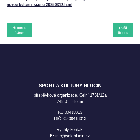
novou-kulturni-scenu-20250312.html
Předchozí
Další
článek
článek
SPORT A KULTURA HLUČÍN
příspěvková organizace, Celní 1731/12a
748 01, Hlučín
IČ: 00418013
DIČ: CZ00418013
Rychlý kontakt
E:
info@sak-hlucin.cz