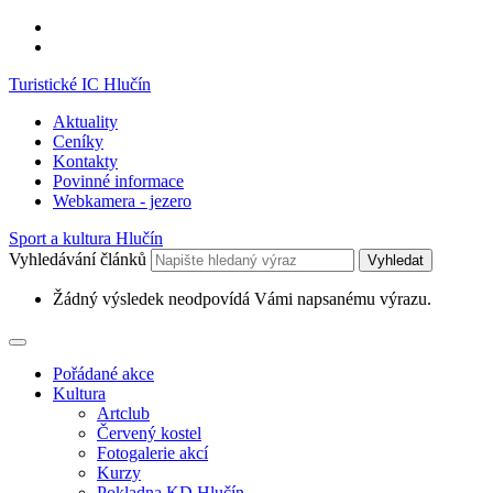
Turistické IC Hlučín
Aktuality
Ceníky
Kontakty
Povinné informace
Webkamera - jezero
Sport a kultura Hlučín
Vyhledávání článků
Vyhledat
Žádný výsledek neodpovídá Vámi napsanému výrazu.
Pořádané akce
Kultura
Artclub
Červený kostel
Fotogalerie akcí
Kurzy
Pokladna KD Hlučín