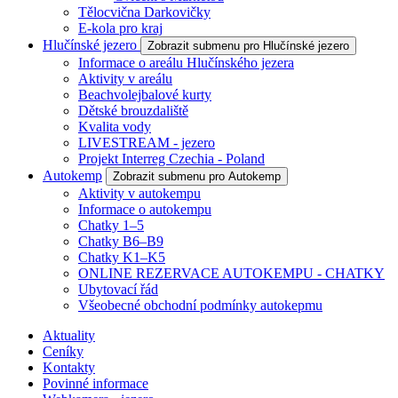
Tělocvična Darkovičky
E-kola pro kraj
Hlučínské jezero
Zobrazit submenu pro Hlučínské jezero
Informace o areálu Hlučínského jezera
Aktivity v areálu
Beachvolejbalové kurty
Dětské brouzdaliště
Kvalita vody
LIVESTREAM - jezero
Projekt Interreg Czechia - Poland
Autokemp
Zobrazit submenu pro Autokemp
Aktivity v autokempu
Informace o autokempu
Chatky 1–5
Chatky B6–B9
Chatky K1–K5
ONLINE REZERVACE AUTOKEMPU - CHATKY
Ubytovací řád
Všeobecné obchodní podmínky autokepmu
Aktuality
Ceníky
Kontakty
Povinné informace