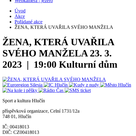
Webkamera - jezero
Úvod
Akce
Pořádané akce
ŽENA, KTERÁ UVAŘILA SVÉHO MANŽELA
ŽENA, KTERÁ UVAŘILA
SVÉHO MANŽELA
23. 3.
2023 | 19:00
Kulturní dům
Sport a kultura Hlučín
příspěvková organizace, Celní 1731/12a
748 01, Hlučín
IČ: 00418013
DIČ: CZ00418013