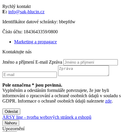
Rychlý kontakt
E:
info@sak-hlucin.cz
Identifikátor datové schránky: bbepfdw
Číslo účtu: 1843643359/0800
Marketing a propagace
Kontaktujte nás
Jméno a příjmení
E-mail
Zpráva
Pole označena * jsou povinná.
Vyplněním a odesláním formuláře potvrzujete, že jste byli
informováni o zpracování a ochraně osobních údajů v souladu s
GDPR. Informace o ochraně osobních údajů naleznete
zde
.
Odeslat
ARSY line - tvorba webových stránek a eshopů
Nahoru
Upozornění