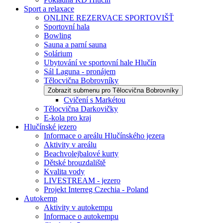
Sport a relaxace
ONLINE REZERVACE SPORTOVIŠŤ
Sportovní hala
Bowling
Sauna a parní sauna
Solárium
Ubytování ve sportovní hale Hlučín
Sál Laguna - pronájem
Tělocvična Bobrovníky
Zobrazit submenu pro Tělocvična Bobrovníky
Cvičení s Markétou
Tělocvična Darkovičky
E-kola pro kraj
Hlučínské jezero
Informace o areálu Hlučínského jezera
Aktivity v areálu
Beachvolejbalové kurty
Dětské brouzdaliště
Kvalita vody
LIVESTREAM - jezero
Projekt Interreg Czechia - Poland
Autokemp
Aktivity v autokempu
Informace o autokempu