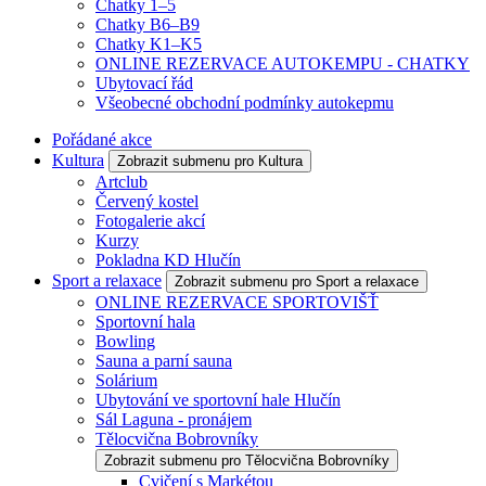
Chatky 1–5
Chatky B6–B9
Chatky K1–K5
ONLINE REZERVACE AUTOKEMPU - CHATKY
Ubytovací řád
Všeobecné obchodní podmínky autokepmu
Pořádané akce
Kultura
Zobrazit submenu pro Kultura
Artclub
Červený kostel
Fotogalerie akcí
Kurzy
Pokladna KD Hlučín
Sport a relaxace
Zobrazit submenu pro Sport a relaxace
ONLINE REZERVACE SPORTOVIŠŤ
Sportovní hala
Bowling
Sauna a parní sauna
Solárium
Ubytování ve sportovní hale Hlučín
Sál Laguna - pronájem
Tělocvična Bobrovníky
Zobrazit submenu pro Tělocvična Bobrovníky
Cvičení s Markétou