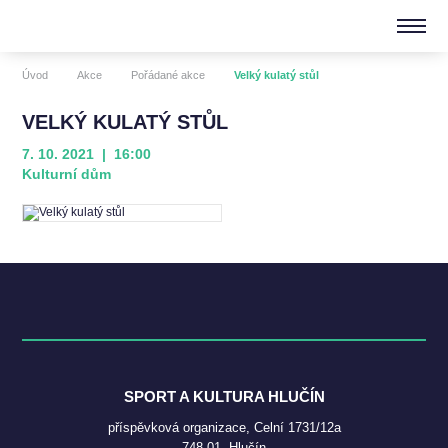
Úvod
Akce
Pořádané akce
Velký kulatý stůl
VELKÝ KULATÝ STŮL
7. 10. 2021 | 16:00
Kulturní dům
SPORT A KULTURA HLUČÍN
příspěvková organizace, Celní 1731/12a
748 01, Hlučín