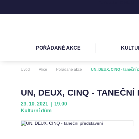
Turistické IC Hlučín
POŘÁDANÉ AKCE
KULTU
Úvod
Akce
Pořádané akce
UN, DEUX, CINQ - taneční 
UN, DEUX, CINQ - TANEČNÍ
23. 10. 2021 | 19:00
Kulturní dům