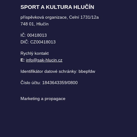
SPORT A KULTURA HLUČÍN
příspěvková organizace, Celní 1731/12a
748 01, Hlučín
IČ: 00418013
DIČ: CZ00418013
Rychlý kontakt
E:
info@sak-hlucin.cz
Identifikátor datové schránky: bbepfdw
Číslo účtu: 1843643359/0800
Marketing a propagace