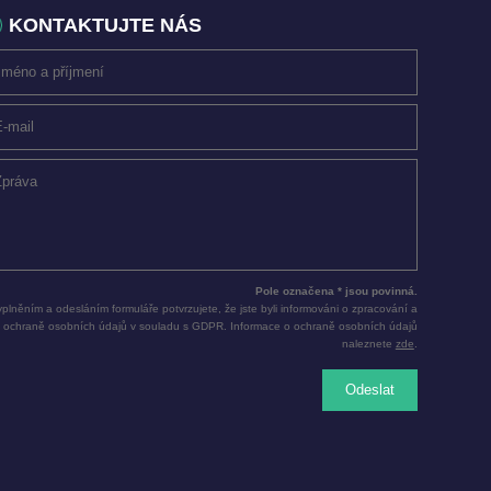
KONTAKTUJTE NÁS
Pole označena * jsou povinná.
plněním a odesláním formuláře potvrzujete, že jste byli informováni o zpracování a
ochraně osobních údajů v souladu s GDPR. Informace o ochraně osobních údajů
naleznete
zde
.
Odeslat