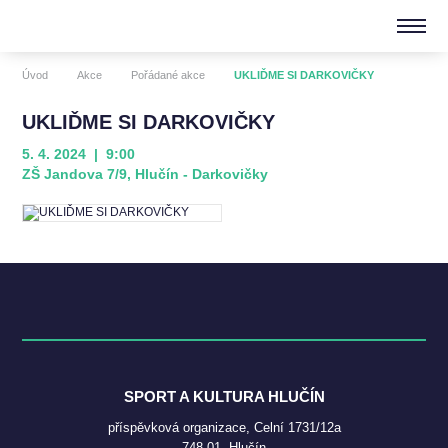
Úvod
Akce
Pořádané akce
UKLIĎME SI DARKOVIČKY
UKLIĎME SI DARKOVIČKY
5. 4. 2024 | 9:00
ZŠ Jandova 7/9, Hlučín - Darkovičky
SPORT A KULTURA HLUČÍN
příspěvková organizace, Celní 1731/12a
748 01, Hlučín