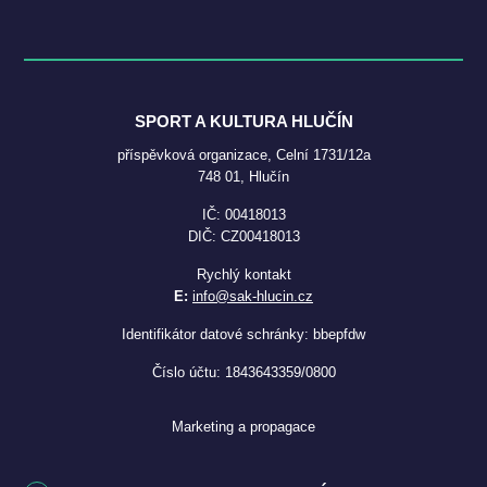
SPORT A KULTURA HLUČÍN
příspěvková organizace, Celní 1731/12a
748 01, Hlučín
IČ: 00418013
DIČ: CZ00418013
Rychlý kontakt
E:
info@sak-hlucin.cz
Identifikátor datové schránky: bbepfdw
Číslo účtu: 1843643359/0800
Marketing a propagace