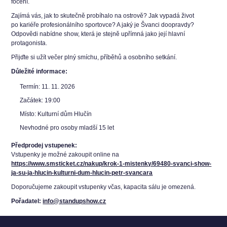
focení.
Zajímá vás, jak to skutečně probíhalo na ostrově? Jak vypadá život
po kariéře profesionálního sportovce? A jaký je Švanci doopravdy?
Odpovědi nabídne show, která je stejně upřímná jako její hlavní
protagonista.
Přijďte si užít večer plný smíchu, příběhů a osobního setkání.
Důležité informace:
Termín: 11. 11. 2026
Začátek: 19:00
Místo: Kulturní dům Hlučín
Nevhodné pro osoby mladší 15 let
Předprodej vstupenek:
Vstupenky je možné zakoupit online na
https://www.smsticket.cz/nakup/krok-1-mistenky/69480-svanci-show-
ja-su-ja-hlucin-kulturni-dum-hlucin-petr-svancara
Doporučujeme zakoupit vstupenky včas, kapacita sálu je omezená.
Pořadatel:
info@standupshow.cz