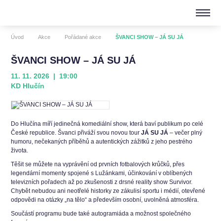
Úvod
Akce
Pořádané akce
ŠVANCI SHOW – JÁ SU JÁ
ŠVANCI SHOW – JÁ SU JÁ
11. 11. 2026 | 19:00
KD Hlučín
Do Hlučína míří jedinečná komediální show, která baví publikum po celé
České republice. Švanci přiváží svou novou tour
JÁ SU JÁ
– večer plný
humoru, nečekaných příběhů a autentických zážitků z jeho pestrého
života.
Těšit se můžete na vyprávění od prvních fotbalových krůčků, přes
legendární momenty spojené s Lužánkami, účinkování v oblíbených
televizních pořadech až po zkušenosti z drsné reality show Survivor.
Chybět nebudou ani neotřelé historky ze zákulisí sportu i médií, otevřené
odpovědi na otázky „na tělo“ a především osobní, uvolněná atmosféra.
Součástí programu bude také autogramiáda a možnost společného