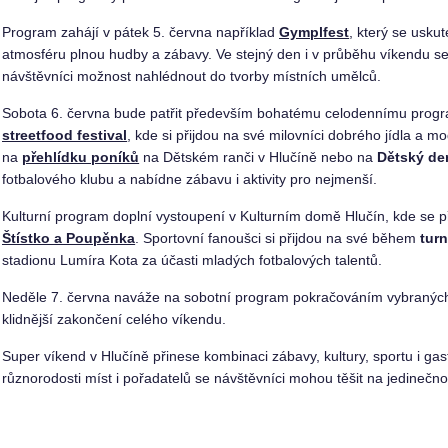
Program zahájí v pátek 5. června například
Gymplfest
, který se usk
atmosféru plnou hudby a zábavy. Ve stejný den i v průběhu víkendu s
návštěvníci možnost nahlédnout do tvorby místních umělců.
Sobota 6. června bude patřit především bohatému celodennímu prog
streetfood festival
, kde si přijdou na své milovníci dobrého jídla a 
na
přehlídku poníků
na Dětském ranči v Hlučíně nebo na
Dětský de
fotbalového klubu a nabídne zábavu i aktivity pro nejmenší.
Kulturní program doplní vystoupení v Kulturním domě Hlučín, kde se př
Štístko a Poupěnka
. Sportovní fanoušci si přijdou na své během
tur
stadionu Lumíra Kota za účasti mladých fotbalových talentů.
Neděle 7. června naváže na sobotní program pokračováním vybraných a
klidnější zakončení celého víkendu.
Super víkend v Hlučíně přinese kombinaci zábavy, kultury, sportu i 
různorodosti míst i pořadatelů se návštěvníci mohou těšit na jedine