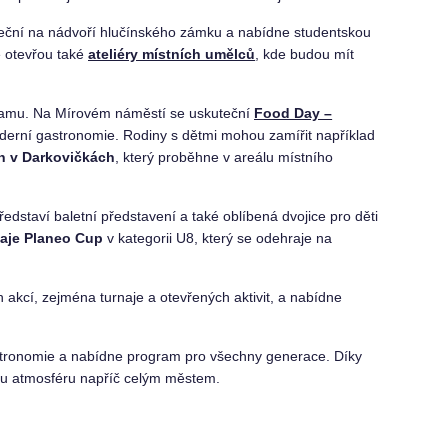
uteční na nádvoří hlučínského zámku a nabídne studentskou
e otevřou také
ateliéry místních umělců
, kde budou mít
ramu. Na Mírovém náměstí se uskuteční
Food Day –
moderní gastronomie. Rodiny s dětmi mohou zamířit například
n v Darkovičkách
, který proběhne v areálu místního
edstaví baletní představení a také oblíbená dvojice pro děti
naje Planeo Cup
v kategorii U8, který se odehraje na
kcí, zejména turnaje a otevřených aktivit, a nabídne
gastronomie a nabídne program pro všechny generace. Díky
čnou atmosféru napříč celým městem.