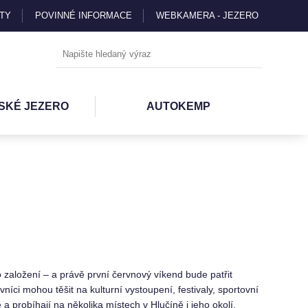
TY
POVINNÉ INFORMACE
WEBKAMERA - JEZERO
SKÉ JEZERO
AUTOKEMP
 založení – a právě první červnový víkend bude patřit
ci mohou těšit na kulturní vystoupení, festivaly, sportovní
 a probíhají na několika místech v Hlučíně i jeho okolí.