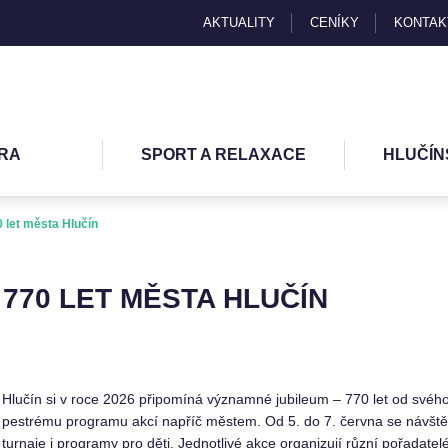
AKTUALITY
CENÍKY
KONTAK
RA
SPORT A RELAXACE
HLUČÍN
 let města Hlučín
770 LET MĚSTA HLUČÍN
Hlučín si v roce 2026 připomíná významné jubileum – 770 let od svého
pestrému programu akcí napříč městem. Od 5. do 7. června se návštěvní
turnaje i programy pro děti. Jednotlivé akce organizují různí pořadatelé