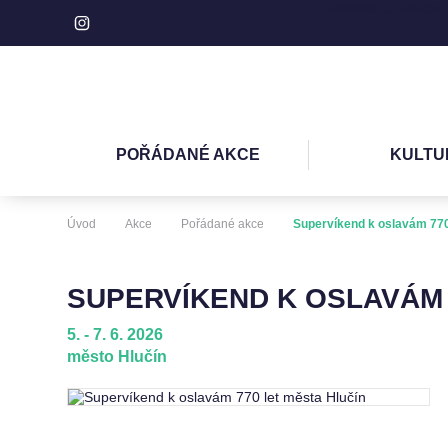
Turistické IC Hlučín
POŘÁDANÉ AKCE
KULTU
Úvod
Akce
Pořádané akce
Supervíkend k oslavám 770
SUPERVÍKEND K OSLAVÁM 
5. - 7. 6. 2026
město Hlučín