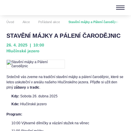
Úvod
Akce
Pořádané akce
Stavění májky a Pálení čarodějnic
STAVĚNÍ MÁJKY A PÁLENÍ ČARODĚJNIC
26. 4. 2025 | 10:00
Hlučínské jezero
Srdečně vás zveme na tradiční stavění májky a pálení čarodějnic, které se
letos uskuteční v areálu našeho Hlučínského jezera. Přijďte si užít den
plný
zábavy
a
tradic
.
Kdy:
Sobota 26. dubna 2025
Kde:
Hlučínské jezero
Program:
10:00 Výtvarné dílničky a vázání stužek na věnec