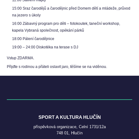
11:00 Stavění májky
15:00 Sraz čarodějů a čarodějnic před Domem dětí a mládeže, průvod
na jezero s úkoly
16:00 Zábavný program pro děti – fotokoutek, taneční workshop,
kapela Vybraná společnost, opékání párků
18:00 Pálení čarodějnice
19:00 – 24:00 Diskotéka na terase s DJ
Vstup ZDARMA.
Přijďte s rodinou a přáteli oslavit jaro, těšíme se na viděnou.
SPORT A KULTURA HLUČÍN
příspěvková organizace, Celní 1731/12a
748 01, Hlučín