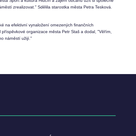
ta Sport a kultura Hlučín a zájem občanů užít si společně
městí zrealizovat." Sdělila starostka města Petra Tesková.
aké na efektivní vynaložení omezených finančních
el příspěvkové organizace města Petr Staš a dodal, "Věřím,
o náměstí užijí."