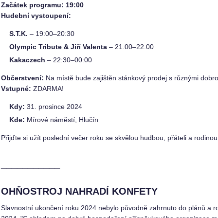
Začátek programu: 19:00
Hudební vystoupení:
S.T.K.
– 19:00–20:30
Olympic Tribute & Jiří Valenta
– 21:00–22:00
Kakaczech
– 22:30–00:00
Občerstvení:
Na místě bude zajištěn stánkový prodej s různými dobro
Vstupné:
ZDARMA!
Kdy:
31. prosince 2024
Kde:
Mírové náměstí, Hlučín
Přijďte si užít poslední večer roku se skvělou hudbou, přáteli a rodino
___________
OHŇOSTROJ NAHRADÍ KONFETY
Slavnostní ukončení roku 2024 nebylo původně zahrnuto do plánů a ro