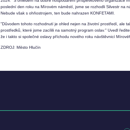
2024. "S ohledem na dobré hospodaření příspěvkového organizace měs
poslední den roku na Mírovém náměstí, jsme se rozhodli Silvestr na ná
Nebude však s ohňostrojem, ten bude nahrazen KONFETAMI.
"Důvodem tohoto rozhodnutí je ohled nejen na životní prostředí, ale t
prostředků, které jsme zacílili na samotný program oslav." Uvedl ředit
že i takto si společné oslavy příchodu nového roku návštěvnicí Mírovéh
ZDROJ: Město Hlučín