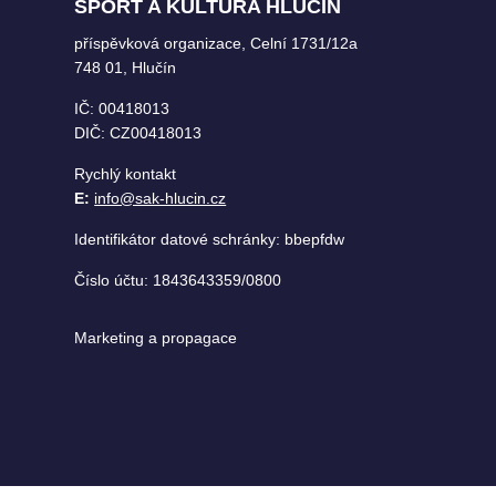
SPORT A KULTURA HLUČÍN
příspěvková organizace, Celní 1731/12a
748 01, Hlučín
IČ: 00418013
DIČ: CZ00418013
Rychlý kontakt
E:
info@sak-hlucin.cz
Identifikátor datové schránky: bbepfdw
Číslo účtu: 1843643359/0800
Marketing a propagace