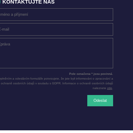
KONTAKTUJTE NÁS
Pole označena * jsou povinná.
plněním a odesláním formuláře potvrzujete, že jste byli informováni o zpracování a
ochraně osobních údajů v souladu s GDPR. Informace o ochraně osobních údajů
naleznete
zde
.
Odeslat