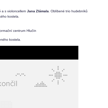
é
a s violoncellem
Jana Zlámala
. Oblíbené trio hudebníků
kého kostela.
formační centrum Hlučín
veného kostela.