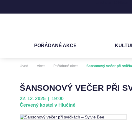
Turistické IC Hlučín
POŘÁDANÉ AKCE
KULTU
Úvod
Akce
Pořádané akce
Šansonový večer při svíčk
ŠANSONOVÝ VEČER PŘI SV
22. 12. 2025 | 19:00
Červený kostel v Hlučíně