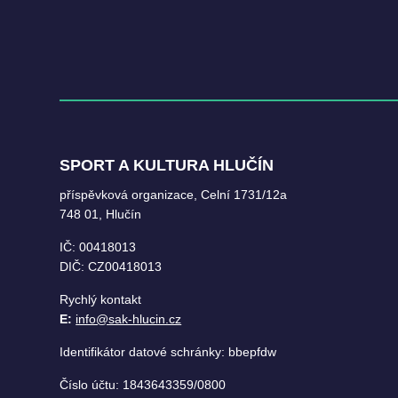
SPORT A KULTURA HLUČÍN
příspěvková organizace, Celní 1731/12a
748 01, Hlučín
IČ: 00418013
DIČ: CZ00418013
Rychlý kontakt
E:
info@sak-hlucin.cz
Identifikátor datové schránky: bbepfdw
Číslo účtu: 1843643359/0800