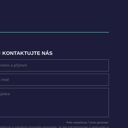
KONTAKTUJTE NÁS
Pole označena * jsou povinná.
plněním a odesláním formuláře potvrzujete, že jste byli informováni o zpracování a