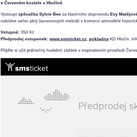
v Červeném kostele v Hlučíně
.
Vystoupí
zpěvačka Sylvie Bee
za klavírního doprovodu
Evy Matějov
nabídne večer plný šansonových melodií v komorní atmosféře historic
Vstupné:
350 Kč
Předprodej vstupenek:
www.smsticket.cz
,
pokladna
KD Hlučín, In
Přijďte si užít jedinečný hudební zážitek v inspirativním prostředí Čer