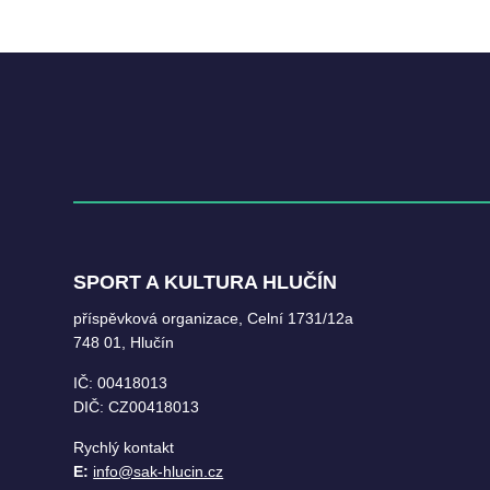
SPORT A KULTURA HLUČÍN
příspěvková organizace, Celní 1731/12a
748 01, Hlučín
IČ: 00418013
DIČ: CZ00418013
Rychlý kontakt
E:
info@sak-hlucin.cz