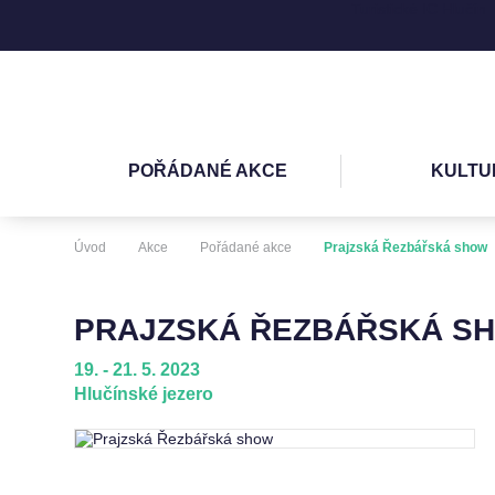
Turistické IC Hlučín
POŘÁDANÉ AKCE
KULTU
Úvod
Akce
Pořádané akce
Prajzská Řezbářská show
PRAJZSKÁ ŘEZBÁŘSKÁ S
19. - 21. 5. 2023
Hlučínské jezero