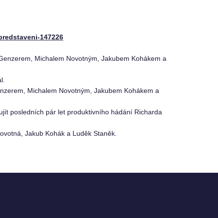
-predstaveni-147226
em Genzerem, Michalem Novotným, Jakubem Kohákem a
l.
 Genzerem, Michalem Novotným, Jakubem Kohákem a
 ujít posledních pár let produktivního hádání Richarda
 Novotná, Jakub Kohák a Luděk Staněk.