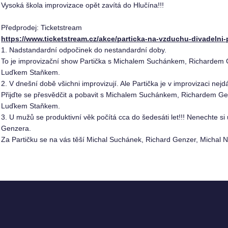
Vysoká škola improvizace opět zavítá do Hlučína!!!
Předprodej: Ticketstream
https://www.ticketstream.cz/akce/particka-na-vzduchu-divadelni
1. Nadstandardní odpočinek do nestandardní doby.
To je improvizační show Partička s Michalem Suchánkem, Richard
Luďkem Staňkem.
2. V dnešní době všichni improvizují. Ale Partička je v improvizaci nejdá
Přijďte se přesvědčit a pobavit s Michalem Suchánkem, Richardem
Luďkem Staňkem.
3. U mužů se produktivní věk počítá cca do šedesáti let!!! Nenechte si
Genzera.
Za Partičku se na vás těší Michal Suchánek, Richard Genzer, Michal