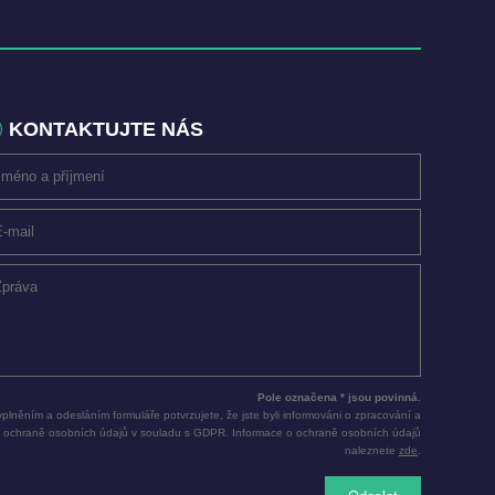
KONTAKTUJTE NÁS
Pole označena * jsou povinná.
plněním a odesláním formuláře potvrzujete, že jste byli informováni o zpracování a
ochraně osobních údajů v souladu s GDPR. Informace o ochraně osobních údajů
naleznete
zde
.