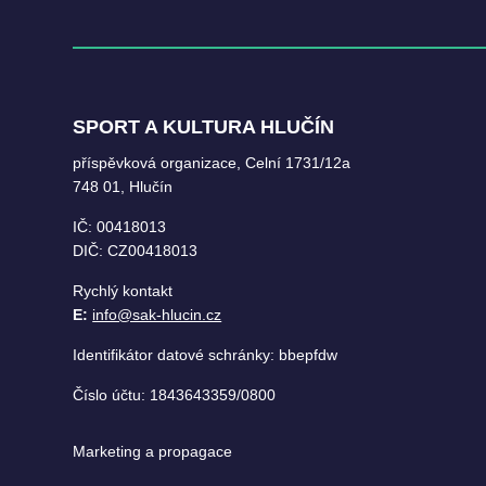
SPORT A KULTURA HLUČÍN
příspěvková organizace, Celní 1731/12a
748 01, Hlučín
IČ: 00418013
DIČ: CZ00418013
Rychlý kontakt
E:
info@sak-hlucin.cz
Identifikátor datové schránky: bbepfdw
Číslo účtu: 1843643359/0800
Marketing a propagace