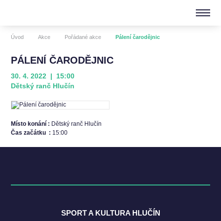
Úvod
Akce
Pořádané akce
Pálení čarodějnic
PÁLENÍ ČARODĚJNIC
30. 4. 2022 | 15:00
Dětský ranč Hlučín
Místo konání :
Dětský ranč Hlučín
Čas začátku :
15:00
SPORT A KULTURA HLUČÍN