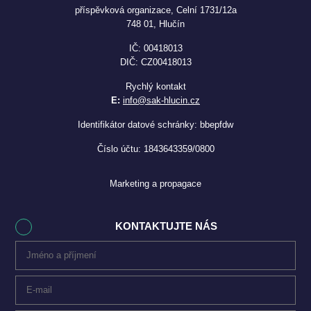
příspěvková organizace, Celní 1731/12a
748 01, Hlučín
IČ: 00418013
DIČ: CZ00418013
Rychlý kontakt
E:
info@sak-hlucin.cz
Identifikátor datové schránky: bbepfdw
Číslo účtu: 1843643359/0800
Marketing a propagace
KONTAKTUJTE NÁS