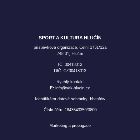
SPORT A KULTURA HLUČÍN
příspěvková organizace, Celní 1731/12a
748 01, Hlučín
IČ: 00418013
DIČ: CZ00418013
Rychlý kontakt
E:
info@sak-hlucin.cz
Identifikátor datové schránky: bbepfdw
Číslo účtu: 1843643359/0800
Marketing a propagace