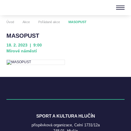
Úvod
Akce
Pořádané akce
MASOPUST
MASOPUST
18. 2. 2023 | 9:00
Mírové náměstí
SPORT A KULTURA HLUČÍN
příspěvková organizace, Celní 1731/12a
748 01, Hlučín