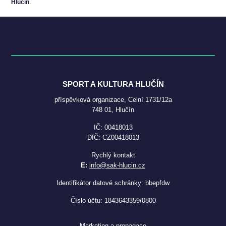
Hlučín
.
SPORT A KULTURA HLUČÍN
příspěvková organizace, Celní 1731/12a
748 01, Hlučín
IČ: 00418013
DIČ: CZ00418013
Rychlý kontakt
E:
info@sak-hlucin.cz
Identifikátor datové schránky: bbepfdw
Číslo účtu: 1843643359/0800
Marketing a propagace