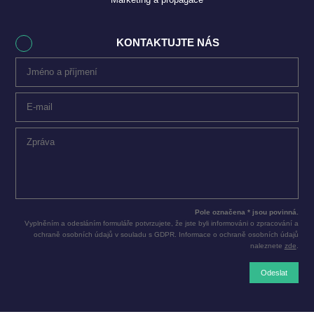
KONTAKTUJTE NÁS
Pole označena * jsou povinná.
Vyplněním a odesláním formuláře potvrzujete, že jste byli informováni o zpracování a
ochraně osobních údajů v souladu s GDPR. Informace o ochraně osobních údajů
naleznete
zde
.
Odeslat