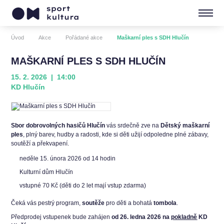
Úvod
Akce
Pořádané akce
Maškarní ples s SDH Hlučín
MAŠKARNÍ PLES S SDH HLUČÍN
15. 2. 2026 | 14:00
KD Hlučín
Sbor dobrovolných hasičů Hlučín
vás srdečně zve na
Dětský maškarní
ples
, plný barev, hudby a radosti, kde si děti užijí odpoledne plné zábavy,
soutěží a překvapení.
neděle 15. února 2026 od 14 hodin
Kulturní dům Hlučín
vstupné 70 Kč (děti do 2 let mají vstup zdarma)
Čeká vás pestrý program,
soutěže
pro děti a bohatá
tombola
.
Předprodej vstupenek bude zahájen
od 26. ledna 2026 na
pokladně
KD