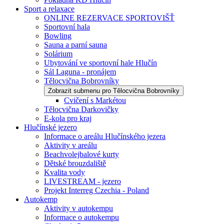
Sport a relaxace
ONLINE REZERVACE SPORTOVIŠŤ
Sportovní hala
Bowling
Sauna a parní sauna
Solárium
Ubytování ve sportovní hale Hlučín
Sál Laguna - pronájem
Tělocvična Bobrovníky
Zobrazit submenu pro Tělocvična Bobrovníky
Cvičení s Markétou
Tělocvična Darkovičky
E-kola pro kraj
Hlučínské jezero
Informace o areálu Hlučínského jezera
Aktivity v areálu
Beachvolejbalové kurty
Dětské brouzdaliště
Kvalita vody
LIVESTREAM - jezero
Projekt Interreg Czechia - Poland
Autokemp
Aktivity v autokempu
Informace o autokempu