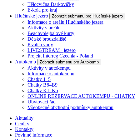
Tělocvična Darkovičky
E-kola pro kraj
Hlučínské jezero
Zobrazit submenu pro Hlučínské jezero
Informace o areálu Hlučínského jezera
Aktivity v areálu
Beachvolejbalové kurty
Dětské brouzdaliště
Kvalita vody
LIVESTREAM - jezero
Projekt Interreg Czechia - Poland
Autokemp
Zobrazit submenu pro Autokemp
Aktivity v autokempu
Informace o autokempu
Chatky 1–5
Chatky B6–B9
Chatky K1–K5
ONLINE REZERVACE AUTOKEMPU - CHATKY
Ubytovací řád
Všeobecné obchodní podmínky autokepmu
Aktuality
Ceníky
Kontakty
Povinné informace