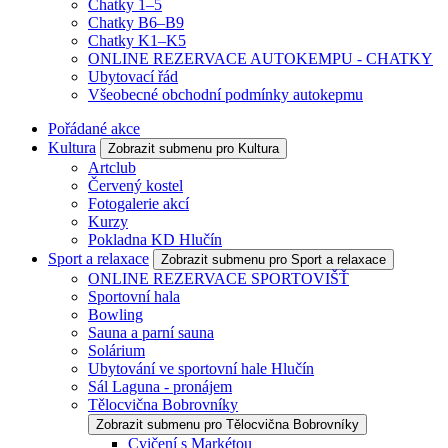
Chatky 1–5
Chatky B6–B9
Chatky K1–K5
ONLINE REZERVACE AUTOKEMPU - CHATKY
Ubytovací řád
Všeobecné obchodní podmínky autokepmu
Pořádané akce
Kultura
Zobrazit submenu pro Kultura
Artclub
Červený kostel
Fotogalerie akcí
Kurzy
Pokladna KD Hlučín
Sport a relaxace
Zobrazit submenu pro Sport a relaxace
ONLINE REZERVACE SPORTOVIŠŤ
Sportovní hala
Bowling
Sauna a parní sauna
Solárium
Ubytování ve sportovní hale Hlučín
Sál Laguna - pronájem
Tělocvična Bobrovníky
Zobrazit submenu pro Tělocvična Bobrovníky
Cvičení s Markétou