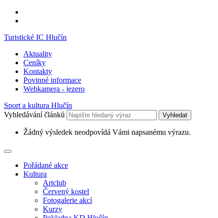
Turistické IC Hlučín
Aktuality
Ceníky
Kontakty
Povinné informace
Webkamera - jezero
Sport a kultura Hlučín
Vyhledávání článků
Vyhledat
Žádný výsledek neodpovídá Vámi napsanému výrazu.
Pořádané akce
Kultura
Artclub
Červený kostel
Fotogalerie akcí
Kurzy
Pokladna KD Hlučín