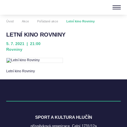
Úvod
Akce
Pořádané akce
Letní kino Rovniny
LETNÍ KINO ROVNINY
5. 7. 2021 | 21:00
Rovniny
Letní kino Rovniny
SPORT A KULTURA HLUČÍN
příspěvková organizace, Celní 1731/12a