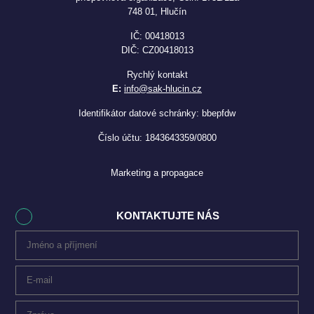
748 01, Hlučín
IČ: 00418013
DIČ: CZ00418013
Rychlý kontakt
E:
info@sak-hlucin.cz
Identifikátor datové schránky: bbepfdw
Číslo účtu: 1843643359/0800
Marketing a propagace
KONTAKTUJTE NÁS