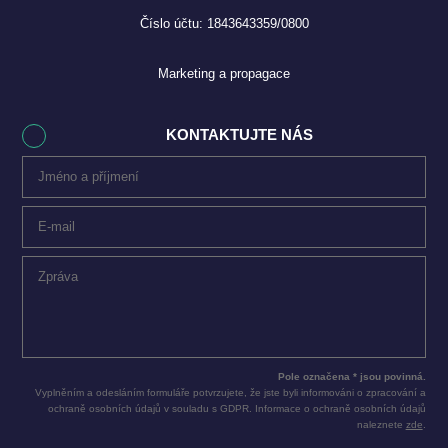
Číslo účtu: 1843643359/0800
Marketing a propagace
KONTAKTUJTE NÁS
Pole označena * jsou povinná.
Vyplněním a odesláním formuláře potvrzujete, že jste byli informováni o zpracování a
ochraně osobních údajů v souladu s GDPR. Informace o ochraně osobních údajů
naleznete
zde
.