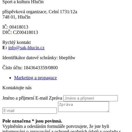
Sport a kultura Hlučín
příspěvková organizace, Celní 1731/12a
748 01, Hlučín
IČ: 00418013
DIČ: CZ00418013
Rychlý kontakt
E:
info@sak-hlucin.cz
Identifikátor datové schránky: bbepfdw
Číslo účtu: 1843643359/0800
Marketing a propagace
Kontaktujte nás
Jméno a příjmení
E-mail
Zpráva
Pole označena * jsou povinná.
Vyplněním a odesláním formuláře potvrzujete, že jste byli
informováni o zpracování a ochraně osobních údajů v souladu s