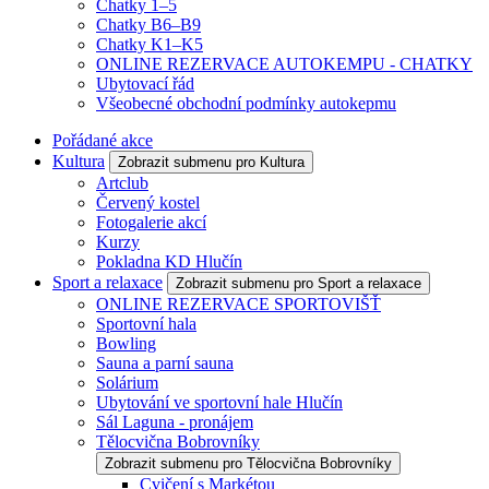
Chatky 1–5
Chatky B6–B9
Chatky K1–K5
ONLINE REZERVACE AUTOKEMPU - CHATKY
Ubytovací řád
Všeobecné obchodní podmínky autokepmu
Pořádané akce
Kultura
Zobrazit submenu pro Kultura
Artclub
Červený kostel
Fotogalerie akcí
Kurzy
Pokladna KD Hlučín
Sport a relaxace
Zobrazit submenu pro Sport a relaxace
ONLINE REZERVACE SPORTOVIŠŤ
Sportovní hala
Bowling
Sauna a parní sauna
Solárium
Ubytování ve sportovní hale Hlučín
Sál Laguna - pronájem
Tělocvična Bobrovníky
Zobrazit submenu pro Tělocvična Bobrovníky
Cvičení s Markétou