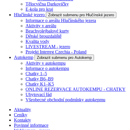
Tělocvična Darkovičky
E-kola pro kraj
Hlučínské jezero
Zobrazit submenu pro Hlučínské jezero
Informace o areálu Hlučínského jezera
Aktivity v areálu
Beachvolejbalové kurty
Dětské brouzdaliště
Kvalita vody
LIVESTREAM - jezero
Projekt Interreg Czechia - Poland
Autokemp
Zobrazit submenu pro Autokemp
Aktivity v autokempu
Informace o autokempu
Chatky 1–5
Chatky B6–B9
Chatky K1–K5
ONLINE REZERVACE AUTOKEMPU - CHATKY
Ubytovací řád
Všeobecné obchodní podmínky autokepmu
Aktuality
Ceníky
Kontakty
Povinné informace