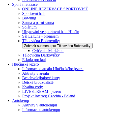
Sport a relaxace
ONLINE REZERVACE SPORTOVIŠŤ
Sportovní hala
Bowling
Sauna a parní sauna
Solárium
Ubytování ve sportovní hale Hlučín
Sál Laguna - pronájem
Tělocvična Bobrovníky
Zobrazit submenu pro Tělocvična Bobrovníky
Cvičení s Markétou
Tělocvična Darkovičky
E-kola pro kraj
Hlučínské jezero
Informace o areálu Hlučínského jezera
Aktivity v areálu
Beachvolejbalové kurty
Dětské brouzdaliště
Kvalita vody
LIVESTREAM - jezero
Projekt Interreg Czechia - Poland
Autokemp
Aktivity v autokempu
Informace o autokempu