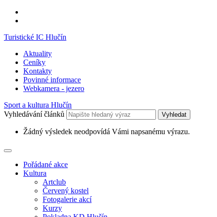
Turistické IC Hlučín
Aktuality
Ceníky
Kontakty
Povinné informace
Webkamera - jezero
Sport a kultura Hlučín
Vyhledávání článků
Vyhledat
Žádný výsledek neodpovídá Vámi napsanému výrazu.
Pořádané akce
Kultura
Artclub
Červený kostel
Fotogalerie akcí
Kurzy
Pokladna KD Hlučín