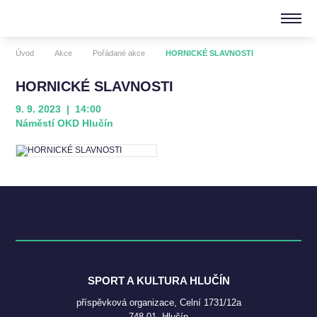
Úvod
Akce
Pořádané akce
HORNICKÉ SLAVNOSTI
HORNICKÉ SLAVNOSTI
9. 9. 2023 | 14:00
Náměstí OKD Hlučín
SPORT A KULTURA HLUČÍN
příspěvková organizace, Celní 1731/12a
748 01, Hlučín