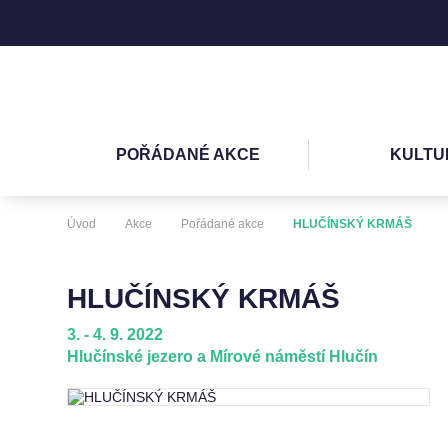
Turistické IC Hlučín
POŘÁDANÉ AKCE
KULTU
Úvod
Akce
Pořádané akce
HLUČÍNSKÝ KRMÁŠ
HLUČÍNSKÝ KRMÁŠ
3. - 4. 9. 2022
Hlučínské jezero a Mírové náměstí Hlučín