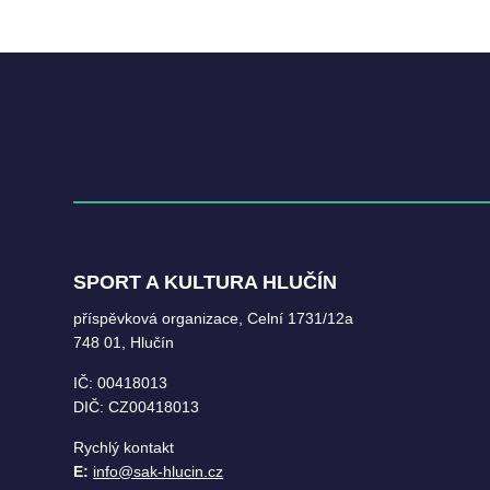
SPORT A KULTURA HLUČÍN
příspěvková organizace, Celní 1731/12a
748 01, Hlučín
IČ: 00418013
DIČ: CZ00418013
Rychlý kontakt
E:
info@sak-hlucin.cz