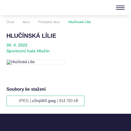
Úvod
Akce
Pořádané akce
Hlučínská Lílie
HLUČÍNSKÁ LÍLIE
30. 4. 2022
Sportovní hala Hlučín
Soubory ke stažení
JPEG |
uSnji6I0.jpeg
| 814.783 kB