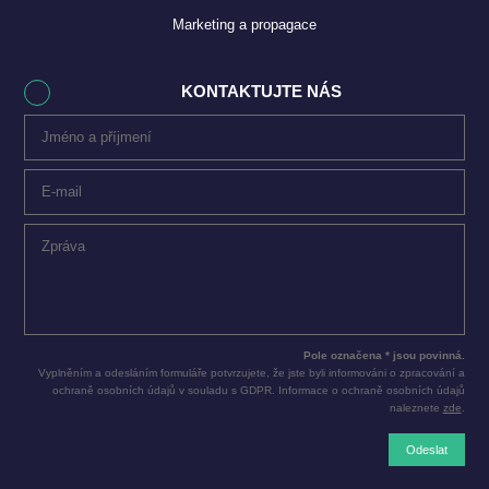
Marketing a propagace
KONTAKTUJTE NÁS
Pole označena * jsou povinná.
Vyplněním a odesláním formuláře potvrzujete, že jste byli informováni o zpracování a
ochraně osobních údajů v souladu s GDPR. Informace o ochraně osobních údajů
naleznete
zde
.
Odeslat