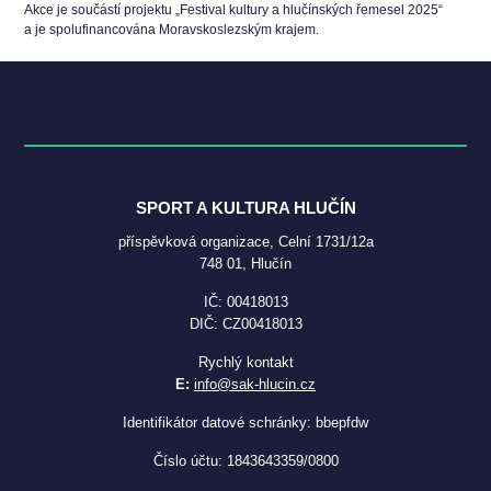
Akce je součástí projektu „Festival kultury a hlučínských řemesel 2025“
a je spolufinancována Moravskoslezským krajem.
SPORT A KULTURA HLUČÍN
příspěvková organizace, Celní 1731/12a
748 01, Hlučín
IČ: 00418013
DIČ: CZ00418013
Rychlý kontakt
E:
info@sak-hlucin.cz
Identifikátor datové schránky: bbepfdw
Číslo účtu: 1843643359/0800