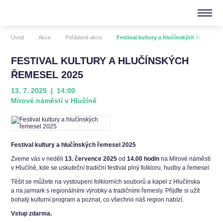
Úvod
Akce
Pořádané akce
Festival kultury a hlučínských řemesel 2
FESTIVAL KULTURY A HLUČÍNSKÝCH
ŘEMESEL 2025
13. 7. 2025 | 14:00
Mírové náměstí v Hlučíně
Festival kultury a hlučínských řemesel 2025
Zveme vás v neděli
13. července 2025
od
14.00 hodin
na Mírové náměstí
v Hlučíně, kde se uskuteční tradiční festival plný folkloru, hudby a řemesel.
Těšit se můžete na vystoupení folklorních souborů a kapel z Hlučínska
a na jarmark s regionálními výrobky a tradičními řemesly. Přijďte si užít
bohatý kulturní program a poznat, co všechno náš region nabízí.
Vstup zdarma.