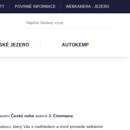
TY
POVINNÉ INFORMACE
WEBKAMERA - JEZERO
SKÉ JEZERO
AUTOKEMP
tavení
České nebe
autora
J. Cimrmana
.
ouboru, který Vás s nadhledem a ironií provede setkáním