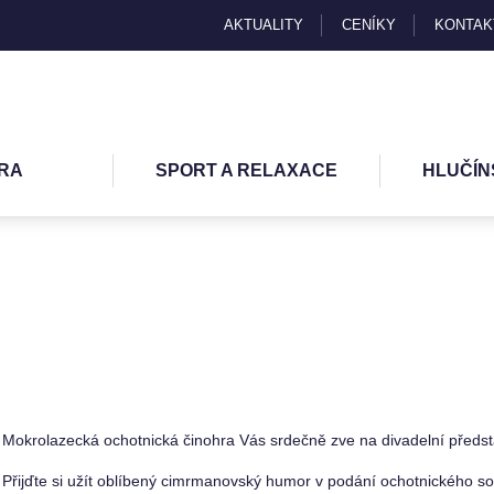
AKTUALITY
CENÍKY
KONTAK
RA
SPORT A RELAXACE
HLUČÍN
Mokrolazecká ochotnická činohra Vás srdečně zve na divadelní předs
Přijďte si užít oblíbený cimrmanovský humor v podání ochotnického s